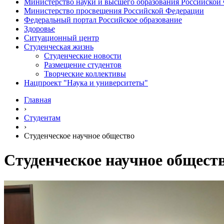
Министерство науки и высшего образования Российской
Министерство просвещения Российской Федерации
Федеральный портал Российское образование
Здоровье
Ситуационный центр
Студенческая жизнь
Студенческие новости
Размещение студентов
Творческие коллективы
Нацпроект "Наука и университеты"
Главная
›
Студентам
›
Студенческое научное общество
Студенческое научное общест