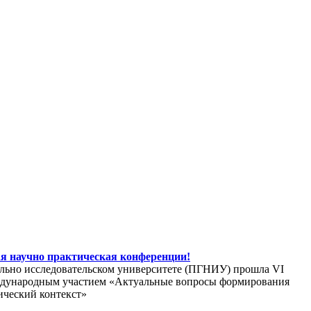
ая научно практическая конференции!
ально исследовательском университете (ПГНИУ) прошла VI
еждународным участием «Актуальные вопросы формирования
ический контекст»