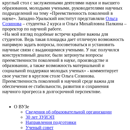
круглый стол с заслуженными деятелями науки и высшего
образования, молодыми учеными, руководителями научных
подразделений на тему «Преемственность поколений в
науке». Западно-Уральский институт представляли
Ольга
Созинова
– студентка 2 курса и Ольга Михайловна Палкина –
проректор по научной работе.
«На мой взгляд подобные встречи крайне важны для
студентов. Ведь такая площадка дает отличную возможность
напрямую задать вопросы, посоветоваться и установить
научные связи с выдающимися учеными. У нас получился
конструктивный диалог, были затронуты вопросы
преемственности поколений в науке, производстве и
образовании, а также возможность материальной и
социальной поддержки молодых ученых» - комментирует
свое участие в круглом столе Ольга Созинова.
Преемственность поколений в научной среде важна для
обеспечения ее стабильности, развития и сохранения
научного прогресса в долгосрочной перспективе.
О ВУЗе
Сведения об образовательной организации
30 лет ЗУИЭП
Направления подготовки
Ученый совет