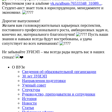
Юристенком уже в альбоме
vk.ru/album-76533348_31089...
.
Студент-аист знает толк в юриспруденции, менеджменте и
экономике.
Дорогие выпускники!
Желаем вам головокружительных карьерных перспектив,
постоянного профессионального роста, амбициозных задач и,
конечно же, материального благополучия!
Пусть ваши
знания и навыки всегда будут востребованы, а удача
сопутствует во всех начинаниях!
Не забывайте ЗУИЭП – мы всегда рады видеть вас в наших
стенах!
О ВУЗе
Сведения об образовательной организации
30 лет ЗУИЭП
Направления подготовки
Ученый совет
Структура
Руководство, преподаватели и сотрудники
История
Новости
Статьи