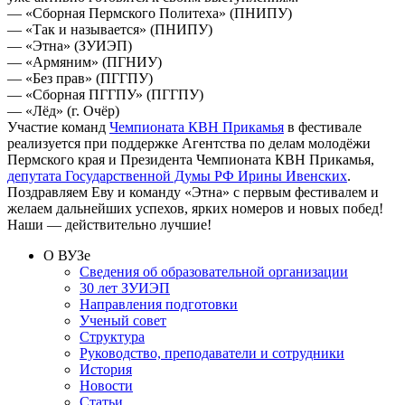
— «Сборная Пермского Политеха» (ПНИПУ)
— «Так и называется» (ПНИПУ)
— «Этна» (ЗУИЭП)
— «Армяним» (ПГНИУ)
— «Без прав» (ПГГПУ)
— «Сборная ПГГПУ» (ПГГПУ)
— «Лёд» (г. Очёр)
Участие команд
Чемпионата КВН Прикамья
в фестивале
реализуется при поддержке Агентства по делам молодёжи
Пермского края и Президента Чемпионата КВН Прикамья,
депутата Государственной Думы РФ Ирины Ивенских
.
Поздравляем Еву и команду «Этна» с первым фестивалем и
желаем дальнейших успехов, ярких номеров и новых побед!
Наши — действительно лучшие!
О ВУЗе
Сведения об образовательной организации
30 лет ЗУИЭП
Направления подготовки
Ученый совет
Структура
Руководство, преподаватели и сотрудники
История
Новости
Статьи