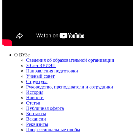
О ВУЗе
Сведения об образовательной организации
30 лет ЗУИЭП
Направления подготовки
Ученый совет
Структура
Руководство, преподаватели и сотрудники
История
Новости
Статьи
Публичная оферта
Контакты
Вакансии
Реквизиты
Профессиональные пробы